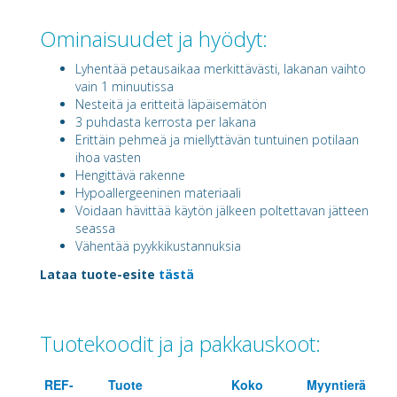
Ominaisuudet ja hyödyt:
Lyhentää petausaikaa merkittävästi, lakanan vaihto
vain 1 minuutissa
Nesteitä ja eritteitä läpäisemätön
3 puhdasta kerrosta per lakana
Erittäin pehmeä ja miellyttävän tuntuinen potilaan
ihoa vasten
Hengittävä rakenne
Hypoallergeeninen materiaali
Voidaan hävittää käytön jälkeen poltettavan jätteen
seassa
Vähentää pyykkikustannuksia
Lataa tuote-esite
tästä
Tuotekoodit ja ja pakkauskoot:
REF-
Tuote
Koko
Myyntierä