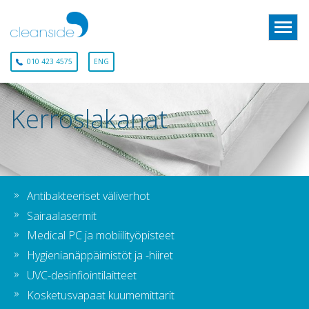
010 423 4575
ENG
Kerroslakanat
Antibakteeriset väliverhot
Sairaalasermit
Medical PC ja mobiilityöpisteet
Hygienianäppäimistöt ja -hiiret
UVC-desinfiointilaitteet
Kosketusvapaat kuumemittarit