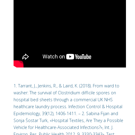
1. Tarrant, J., Jenkins, R., & Laird, K. (2018). From ward to
washer: The survival of Clostridium difficile spores on
hospital bed sheets through a commercial UK NHS
healthcare laundry process. Infection Control & Hospital
Epidemiology, 39(12), 1406-1411. – 2. Sabina Fijan and
Sonja Šostar Turk, «Hospital Textiles, Are They a Possible
Vehicle for Healthcare-Associated Infections?», Int. J.
Environ. Res. Public Health 2012, 9, 3330-3343». Test