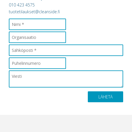
010 423 4575
tuotetilaukset@cleanside.fi