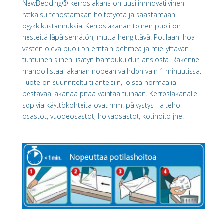
NewBedding® kerroslakana on uusi innnovatiivinen
ratkaisu tehostamaan hoitotyötä ja säästämään
pyykkikustannuksia. Kerroslakanan toinen puoli on
nesteitä läpäisemätön, mutta hengittävä. Potilaan ihoa
vasten oleva puoli on erittäin pehmeä ja miellyttävän
tuntuinen siihen lisätyn bambukuidun ansiosta. Rakenne
mahdollistaa lakanan nopean vaihdon vain 1 minuutissa.
Tuote on suunniteltu tilanteisiin, joissa normaalia
pestävää lakanaa pitää vaihtaa tiuhaan. Kerroslakanalle
sopivia käyttökohteita ovat mm. päivystys- ja teho-
osastot, vuodeosastot, hoivaosastot, kotihoito jne.