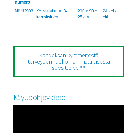
numero
NBED903
Kerroslakana, 3-
200 x 90 x
24 kpl /
kerroksinen
25 cm
pkt
Kahdeksan kymmenestä
terveydenhuollon ammattilaisesta
suosittelee!**
Käyttöohjevideo: