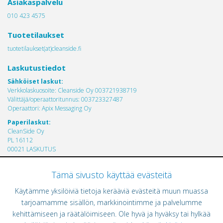
Asiakaspalvelu
010 423 4575
Tuotetilaukset
tuotetilaukset(at)cleanside.fi
Laskutustiedot
Sähköiset laskut:
Verkkolaskuosoite: Cleanside Oy 003721938719
Välittäjä/operaattoritunnus: 003723327487
Operaattori: Apix Messaging Oy
Paperilaskut:
CleanSide Oy
PL 16112
00021 LASKUTUS
Cleanside Oy toimii ISO 13485 laadunhallintajärjestelmän mukaisesti.
Tämä sivusto käyttää evästeitä
Käytämme yksilöiviä tietoja kerääviä evästeitä muun muassa
tarjoamamme sisällön, markkinointimme ja palvelumme
kehittämiseen ja räätälöimiseen. Ole hyvä ja hyväksy tai hylkää