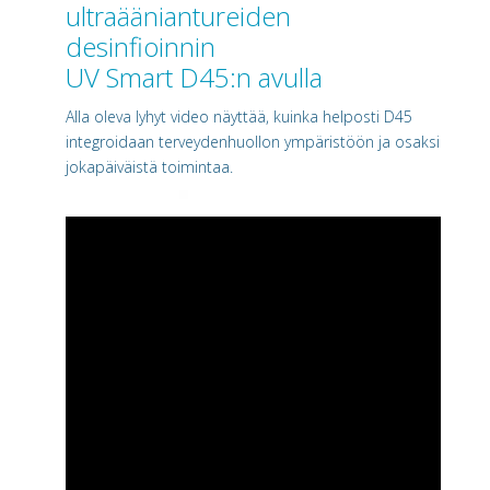
ultraääniantureiden
desinfioinnin
UV Smart D45:n avulla
Alla oleva lyhyt video näyttää, kuinka helposti D45
integroidaan terveydenhuollon ympäristöön ja osaksi
jokapäiväistä toimintaa.