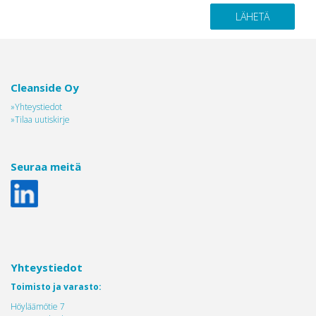
Cleanside Oy
»Yhteystiedot
»Tilaa uutiskirje
Seuraa meitä
Yhteystiedot
Toimisto ja varasto:
Höyläämötie 7