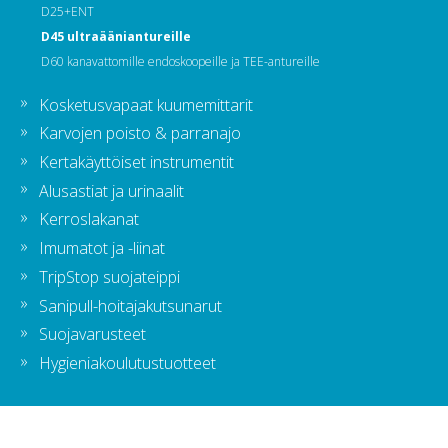
D25+ENT
D45 ultraääniantureille
D60 kanavattomille endoskoopeille ja TEE-antureille
Kosketusvapaat kuumemittarit
Karvojen poisto & parranajo
Kertakäyttöiset instrumentit
Alusastiat ja urinaalit
Kerroslakanat
Imumatot ja -liinat
TripStop suojateippi
Sanipull-hoitajakutsunarut
Suojavarusteet
Hygieniakoulutustuotteet