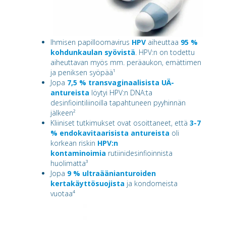
Ihmisen papilloomavirus
HPV
aiheuttaa
95 %
kohdunkaulan syövistä
. HPV:n on todettu
aiheuttavan myös mm. peräaukon, emättimen
ja peniksen syöpää¹
Jopa
7,5 %
transvaginaalisista UÄ-
antureista
löytyi HPV:n DNA:ta
desinfiointiliinoilla tapahtuneen pyyhinnän
jälkeen²
Kliiniset tutkimukset ovat osoittaneet, että
3-7
% endokavitaarisista antureista
oli
korkean riskin
HPV:n
kontaminoimia
rutiinidesinfioinnista
huolimatta³
Jopa
9 % ultraäänianturoiden
kertakäyttösuojista
ja kondomeista
vuotaa⁴