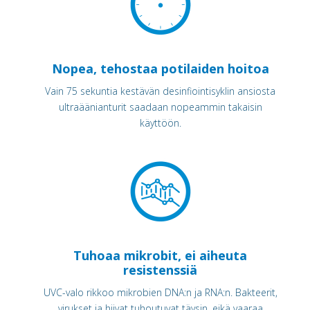
Nopea, tehostaa potilaiden hoitoa
Vain 75 sekuntia kestävän desinfiointisyklin ansiosta
ultraäänianturit saadaan nopeammin takaisin
käyttöön.
Tuhoaa mikrobit, ei aiheuta
resistenssiä
UVC-valo rikkoo mikrobien DNA:n ja RNA:n. Bakteerit,
virukset ja hiivat tuhoutuvat täysin, eikä vaaraa