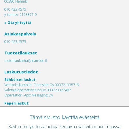
00380 Helsinki
010 423 4575
y-tunnus: 2193871-9
» Ota yhteyttä
Asiakaspalvelu
010 423 4575
Tuotetilaukset
tuotetilaukset(at)cleanside.fi
Laskutustiedot
Sähköiset laskut:
Verkkolaskuosoite: Cleanside Oy 003721938719
Välittäjä/operaattoritunnus: 003723327487
Operaattori: Apix Messaging Oy
Paperilaskut:
CleanSide Oy
PL 16112
Tämä sivusto käyttää evästeitä
00021 LASKUTUS
Käytämme yksilöiviä tietoja kerääviä evästeitä muun muassa
Cleanside Oy toimii ISO 13485 laadunhallintajärjestelmän mukaisesti.