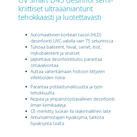
kriittiset ultraäänianturit
tehokkaasti ja luotettavasti
Automaattinen korkean tason (HLD)
desinfiointi UVC-valolla vain 75 sekunnissa
Tuhoaa bakteerit, hiivat, sienet, itiöt,
mykobakteerit ja virukset
Jäljitettävä desinfiointitulos parantaa
omavalvontaa
Auttaa vähentämään hoitoon liittyvien
infektioiden riskiä
Parantaa potilasturvallisuutta ja työn
tehokkuutta
Nopea ja ympäristöystävällinen desinfiointi
ilman kemikaaleja
CE-merkitty, luokan IIa lääkinnällinen laite
Anturivalmistajien hyväksymä, tarkista
hyväksyntä
täältä