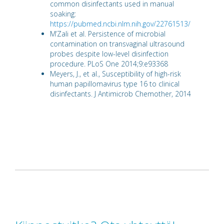
common disinfectants used in manual
soaking:
https://pubmed.ncbi.nlm.nih.gov/22761513/
M’Zali et al. Persistence of microbial
contamination on transvaginal ultrasound
probes despite low-level disinfection
procedure. PLoS One 2014;9:e93368
Meyers, J., et al., Susceptibility of high-risk
human papillomavirus type 16 to clinical
disinfectants. J Antimicrob Chemother, 2014