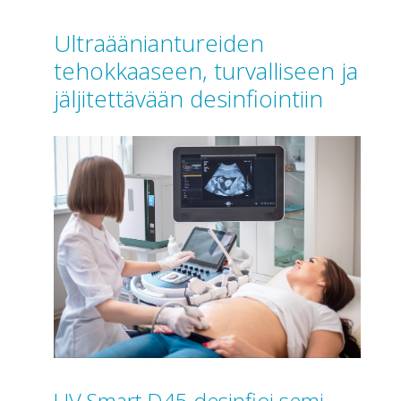
Ultraääniantureiden
tehokkaaseen, turvalliseen ja
jäljitettävään desinfiointiin
UV Smart D45 desinfioi semi-