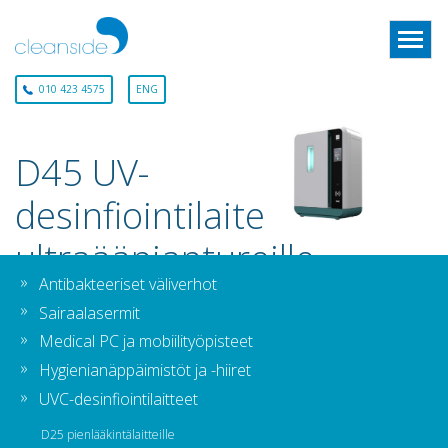
010 423 4575
ENG
D45 UV-
desinfiointilaite
ultraääniantureille
Antibakteeriset väliverhot
Sairaalasermit
Medical PC ja mobiilityöpisteet
Hygienianäppäimistöt ja -hiiret
UVC-desinfiointilaitteet
D25 pienlääkintälaitteille