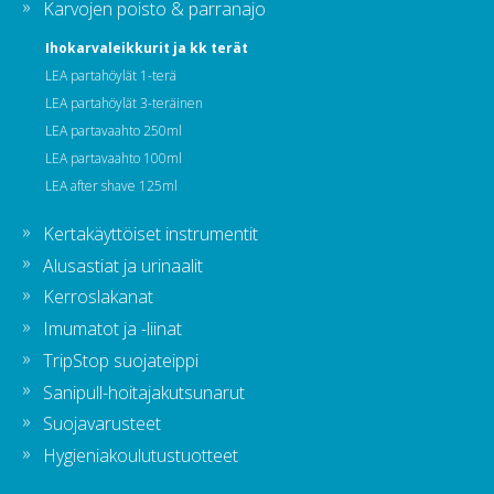
Karvojen poisto & parranajo
Ihokarvaleikkurit ja kk terät
LEA partahöylät 1-terä
LEA partahöylät 3-teräinen
LEA partavaahto 250ml
LEA partavaahto 100ml
LEA after shave 125ml
Kertakäyttöiset instrumentit
Alusastiat ja urinaalit
Kerroslakanat
Imumatot ja -liinat
TripStop suojateippi
Sanipull-hoitajakutsunarut
Suojavarusteet
Hygieniakoulutustuotteet