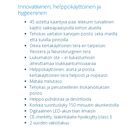
Innovatiivinen, helppokäyttöinen ja
hygieeninen
45 astetta kääntyvä pää: leikkurin turvallinen
käyttö vaikeapääsyisillä kehon alueilla
Tehokas vartalon karvojen poisto sekä märillä
että kuivilla pinnoilla
Oikea kertakäyttöinen terä eri tarpeisiin:
Yleisterä ja Neurokirurginen terä
Liukumaton ote – ei liukastumisen
aiheuttamaa loukkaantumisvaaraa
Helppokäyttöinen: aseta ja poista
kertakäyttöinen terä helposti ja nopeasti
Matala melutaso
Tehokas ja perusteellinen ihokarvoituksen
poisto
Helppo puhdistaa ja desinfioida
Korkea suorituskyky 150 minuutin akunkestolla
Digitaalinen LED-akun tilan ilmaisin
CE-merkitty, lääkintälaite-hyväksytty (class I)
2 vuoden vakiotakuu