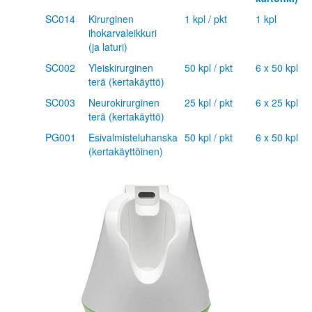
SC014
Kirurginen
1 kpl / pkt
1 kpl
ihokarvaleikkuri
(ja laturi)
SC002
Yleiskirurginen
50 kpl / pkt
6 x 50 kpl
terä (kertakäyttö)
SC003
Neurokirurginen
25 kpl / pkt
6 x 25 kpl
terä (kertakäyttö)
PG001
Esivalmisteluhanska
50 kpl / pkt
6 x 50 kpl
(kertakäyttöinen)