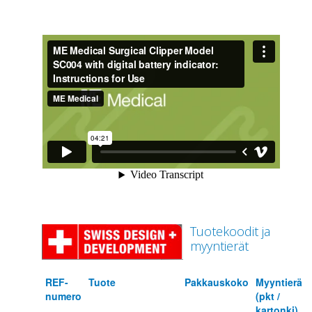
Tuotekoodit ja
myyntierät
REF-
Tuote
Pakkauskoko
Myyntierä
numero
(pkt /
kartonki)