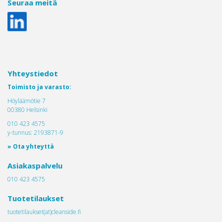
Seuraa meitä
Yhteystiedot
Toimisto ja varasto:
Höyläämötie 7
00380 Helsinki
010 423 4575
y-tunnus: 2193871-9
» Ota yhteyttä
Asiakaspalvelu
010 423 4575
Tuotetilaukset
tuotetilaukset(at)cleanside.fi