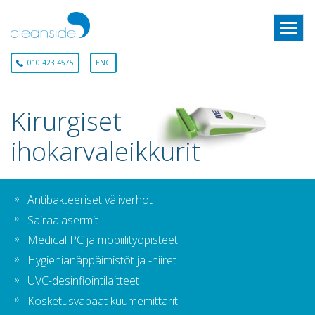
010 423 4575
ENG
Kirurgiset
ihokarvaleikkurit
Antibakteeriset väliverhot
Sairaalasermit
Medical PC ja mobiilityöpisteet
Hygienianäppäimistöt ja -hiiret
UVC-desinfiointilaitteet
Kosketusvapaat kuumemittarit