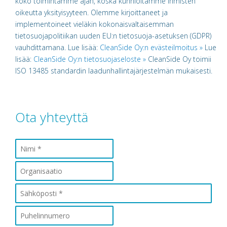
koko toimintamme ajan, koska kunnioitamme ihmisten
oikeutta yksityisyyteen. Olemme kirjoittaneet ja
implementoineet vieläkin kokonaisvaltaisemman
tietosuojapolitiikan uuden EU:n tietosuoja-asetuksen (GDPR)
vauhdittamana. Lue lisää:
CleanSide Oy:n evästeilmoitus »
Lue
lisää:
CleanSide Oy:n tietosuojaseloste »
CleanSide Oy toimii
ISO 13485 standardin laadunhallintajärjestelmän mukaisesti.
Ota yhteyttä