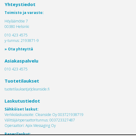
Yhteystiedot
Toimisto ja varasto:
Höyläämötie 7
00380 Helsinki
010 423 4575
y-tunnus: 2193871-9
» Ota yhteyttä
Asiakaspalvelu
010 423 4575
Tuotetilaukset
tuotetilaukset(at)cleanside.fi
Laskutustiedot
Sähköiset laskut:
Verkkolaskuosoite: Cleanside Oy 003721938719
Välittäjä/operaattoritunnus: 003723327487
Operaattori: Apix Messaging Oy
Paperilaskut: