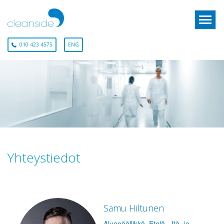
010 423 4575
ENG
Yhteystiedot
Samu Hiltunen
Aluepäällikkö, Etelä-, Itä- ja